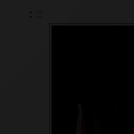
<<
>>