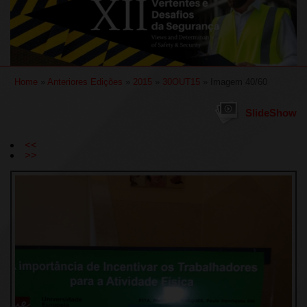
Home
»
Anteriores Edições
»
2015
»
30OUT15
» Imagem 40/60
SlideShow
<<
>>