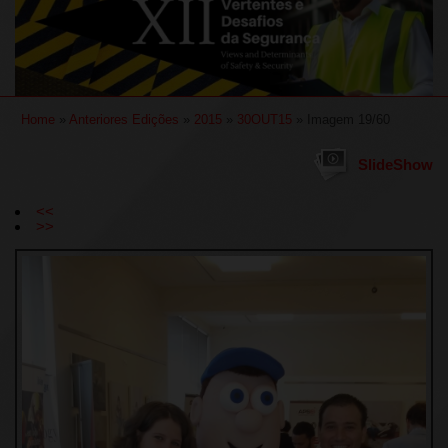
Home
»
Anteriores Edições
»
2015
»
30OUT15
» Imagem 19/60
SlideShow
<<
>>