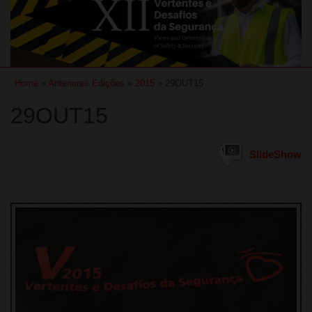
Home
»
Anteriores Edições
»
2015
» 29OUT15
29OUT15
SlideShow